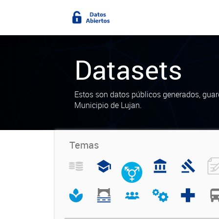
Datasets
Estos son datos públicos generados, guar
Municipio de Lujan.
Temas