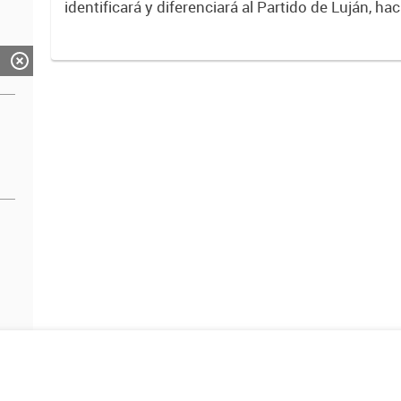
identificará y diferenciará al Partido de Luján, ha
Expresa su identidad, sus fortalezas y todo su pot