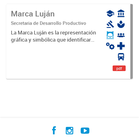
Marca Luján
Secretaria de Desarrollo Productivo
La Marca Luján es la representación
gráfica y simbólica que identificará
y diferenciará al Partido de Luján,
haciéndolo único. Expresa su
identidad, sus fortalezas y todo su
potencial. Es un...
pdf