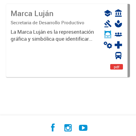
Marca Luján
Secretaria de Desarrollo Productivo
La Marca Luján es la representación
gráfica y simbólica que identificará
y diferenciará al Partido de Luján,
haciéndolo único. Expresa su
identidad, sus fortalezas y todo su
potencial. Es un...
pdf