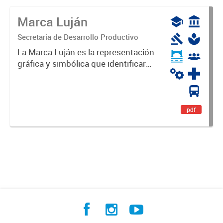
Marca Luján
Secretaria de Desarrollo Productivo
La Marca Luján es la representación
gráfica y simbólica que identificará
y diferenciará al Partido de Luján,
haciéndolo único. Expresa su
identidad, sus fortalezas y todo su
potencial. Es un...
pdf