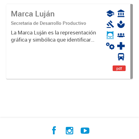
Marca Luján
Secretaria de Desarrollo Productivo
La Marca Luján es la representación
gráfica y simbólica que identificará
y diferenciará al Partido de Luján,
haciéndolo único. Expresa su
identidad, sus fortalezas y todo su
potencial. Es un...
pdf