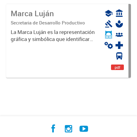
Marca Luján
Secretaria de Desarrollo Productivo
La Marca Luján es la representación
gráfica y simbólica que identificará
y diferenciará al Partido de Luján,
haciéndolo único. Expresa su
identidad, sus fortalezas y todo su
potencial. Es un...
pdf