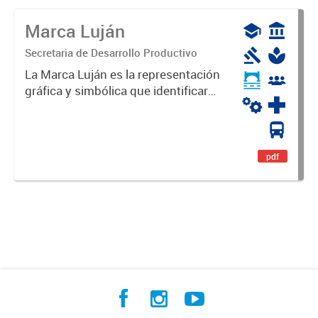
Marca Luján
Secretaria de Desarrollo Productivo
La Marca Luján es la representación
gráfica y simbólica que identificará
y diferenciará al Partido de Luján,
haciéndolo único. Expresa su
identidad, sus fortalezas y todo su
potencial. Es un...
pdf