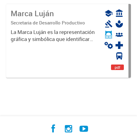
Marca Luján
Secretaria de Desarrollo Productivo
La Marca Luján es la representación
gráfica y simbólica que identificará
y diferenciará al Partido de Luján,
haciéndolo único. Expresa su
identidad, sus fortalezas y todo su
potencial. Es un...
pdf