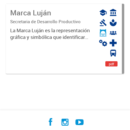
Marca Luján
Secretaria de Desarrollo Productivo
La Marca Luján es la representación
gráfica y simbólica que identificará
y diferenciará al Partido de Luján,
haciéndolo único. Expresa su
identidad, sus fortalezas y todo su
potencial. Es un...
pdf