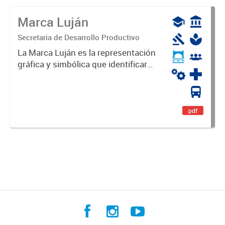
Marca Luján
Secretaria de Desarrollo Productivo
La Marca Luján es la representación
gráfica y simbólica que identificará
y diferenciará al Partido de Luján,
haciéndolo único. Expresa su
identidad, sus fortalezas y todo su
potencial. Es un...
pdf