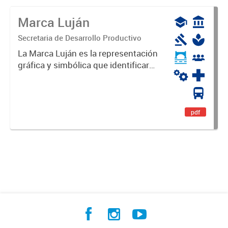
Marca Luján
Secretaria de Desarrollo Productivo
La Marca Luján es la representación
gráfica y simbólica que identificará
y diferenciará al Partido de Luján,
haciéndolo único. Expresa su
identidad, sus fortalezas y todo su
potencial. Es un...
pdf