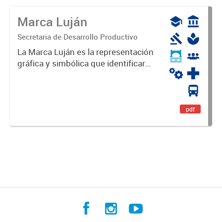
Marca Luján
Secretaria de Desarrollo Productivo
La Marca Luján es la representación
gráfica y simbólica que identificará
y diferenciará al Partido de Luján,
haciéndolo único. Expresa su
identidad, sus fortalezas y todo su
potencial. Es un...
pdf