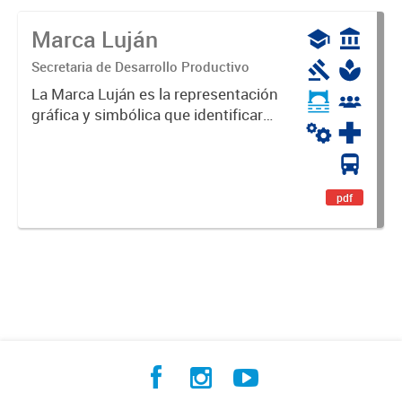
Marca Luján
Secretaria de Desarrollo Productivo
La Marca Luján es la representación
gráfica y simbólica que identificará
y diferenciará al Partido de Luján,
haciéndolo único. Expresa su
identidad, sus fortalezas y todo su
potencial. Es un...
pdf