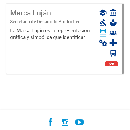
Marca Luján
Secretaria de Desarrollo Productivo
La Marca Luján es la representación
gráfica y simbólica que identificará
y diferenciará al Partido de Luján,
haciéndolo único. Expresa su
identidad, sus fortalezas y todo su
potencial. Es un...
pdf