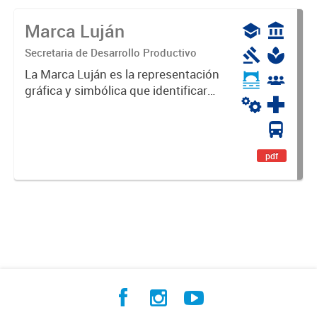
Marca Luján
Secretaria de Desarrollo Productivo
La Marca Luján es la representación
gráfica y simbólica que identificará
y diferenciará al Partido de Luján,
haciéndolo único. Expresa su
identidad, sus fortalezas y todo su
potencial. Es un...
pdf