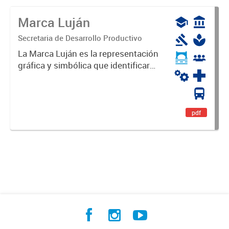
Marca Luján
Secretaria de Desarrollo Productivo
La Marca Luján es la representación
gráfica y simbólica que identificará
y diferenciará al Partido de Luján,
haciéndolo único. Expresa su
identidad, sus fortalezas y todo su
potencial. Es un...
pdf