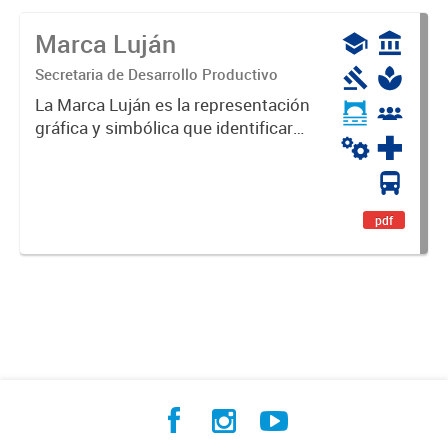
Marca Luján
Secretaria de Desarrollo Productivo
La Marca Luján es la representación
gráfica y simbólica que identificará
y diferenciará al Partido de Luján,
haciéndolo único. Expresa su
identidad, sus fortalezas y todo su
potencial. Es un...
pdf