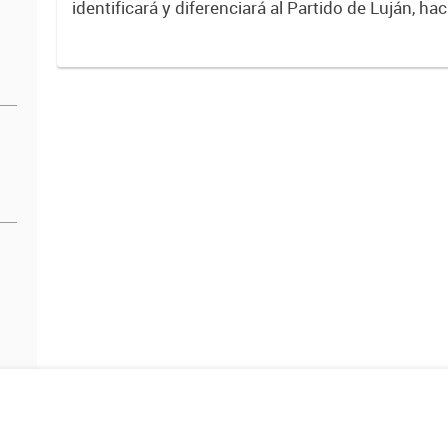
identificará y diferenciará al Partido de Luján, ha
Expresa su identidad, sus fortalezas y todo su pot