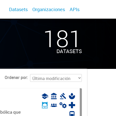
Datasets
Organizaciones
APIs
181
DATASETS
Ordenar por
mbólica que