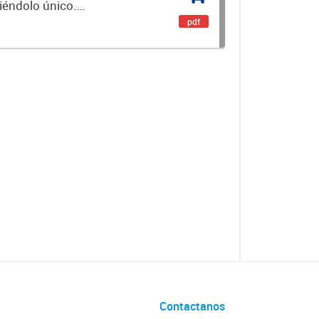
ciéndolo único.
encial. Es un...
pdf
Contactanos