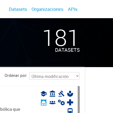
Datasets
Organizaciones
APIs
181
DATASETS
Ordenar por
mbólica que