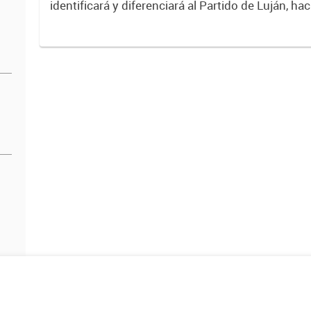
identificará y diferenciará al Partido de Luján, ha
Expresa su identidad, sus fortalezas y todo su pot