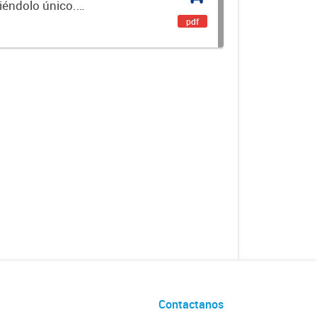
ciéndolo único.
encial. Es un...
pdf
Contactanos