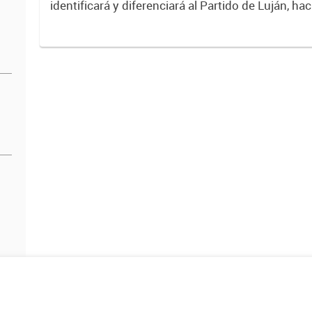
identificará y diferenciará al Partido de Luján, ha
Expresa su identidad, sus fortalezas y todo su pot