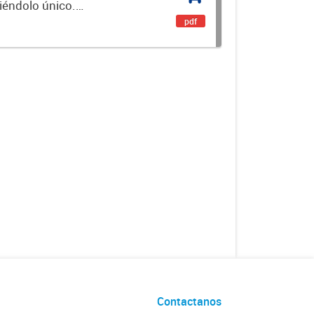
ciéndolo único.
encial. Es un...
pdf
Contactanos