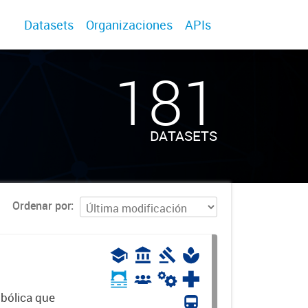
Datasets
Organizaciones
APIs
181
DATASETS
Ordenar por
mbólica que