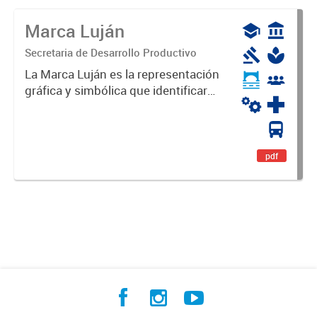
Marca Luján
Secretaria de Desarrollo Productivo
La Marca Luján es la representación
gráfica y simbólica que identificará
y diferenciará al Partido de Luján,
haciéndolo único. Expresa su
identidad, sus fortalezas y todo su
potencial. Es un...
pdf