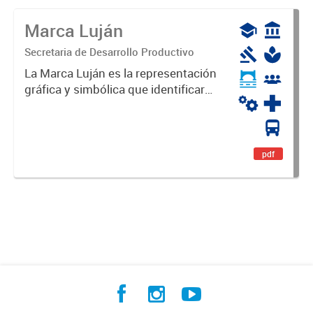
Marca Luján
Secretaria de Desarrollo Productivo
La Marca Luján es la representación
gráfica y simbólica que identificará
y diferenciará al Partido de Luján,
haciéndolo único. Expresa su
identidad, sus fortalezas y todo su
potencial. Es un...
pdf