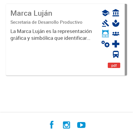
Marca Luján
Secretaria de Desarrollo Productivo
La Marca Luján es la representación
gráfica y simbólica que identificará
y diferenciará al Partido de Luján,
haciéndolo único. Expresa su
identidad, sus fortalezas y todo su
potencial. Es un...
pdf