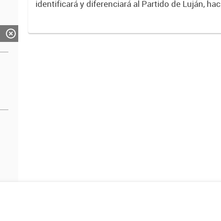
identificará y diferenciará al Partido de Luján, ha
Expresa su identidad, sus fortalezas y todo su pot