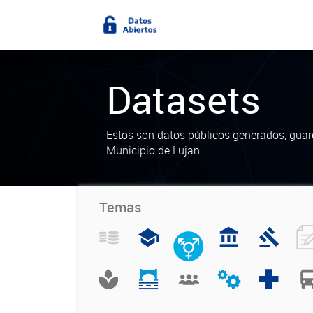
Datasets
Estos son datos públicos generados, guar
Municipio de Lujan.
Temas