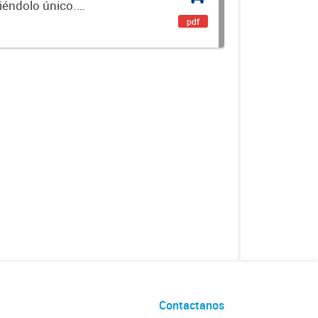
ciéndolo único.
encial. Es un...
pdf
Contactanos