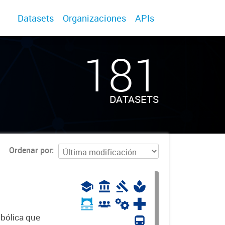
Datasets
Organizaciones
APIs
181
DATASETS
Ordenar por
mbólica que