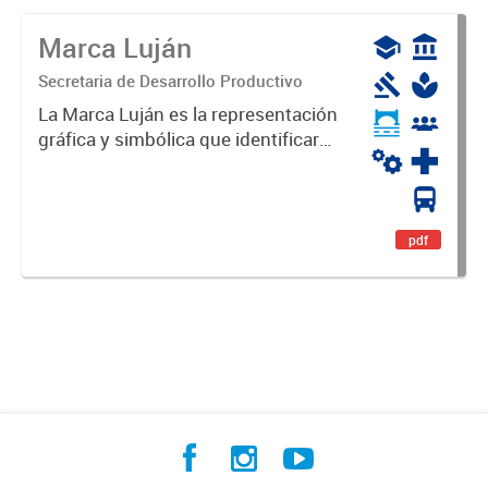
Marca Luján
Secretaria de Desarrollo Productivo
La Marca Luján es la representación
gráfica y simbólica que identificará
y diferenciará al Partido de Luján,
haciéndolo único. Expresa su
identidad, sus fortalezas y todo su
potencial. Es un...
pdf