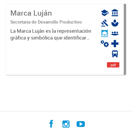
Marca Luján
Secretaria de Desarrollo Productivo
La Marca Luján es la representación
gráfica y simbólica que identificará
y diferenciará al Partido de Luján,
haciéndolo único. Expresa su
identidad, sus fortalezas y todo su
potencial. Es un...
pdf