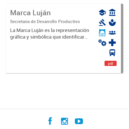
Marca Luján
Secretaria de Desarrollo Productivo
La Marca Luján es la representación
gráfica y simbólica que identificará
y diferenciará al Partido de Luján,
haciéndolo único. Expresa su
identidad, sus fortalezas y todo su
potencial. Es un...
pdf