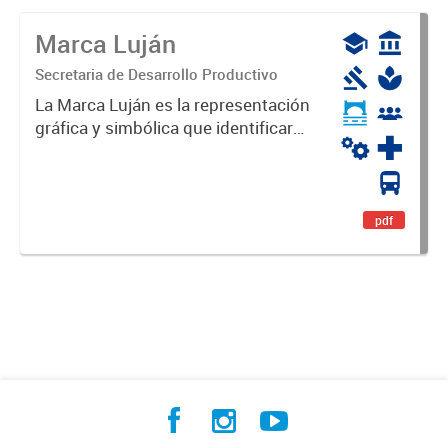
Marca Luján
Secretaria de Desarrollo Productivo
La Marca Luján es la representación
gráfica y simbólica que identificará
y diferenciará al Partido de Luján,
haciéndolo único. Expresa su
identidad, sus fortalezas y todo su
potencial. Es un...
pdf