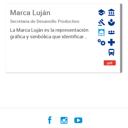
Marca Luján
Secretaria de Desarrollo Productivo
La Marca Luján es la representación
gráfica y simbólica que identificará
y diferenciará al Partido de Luján,
haciéndolo único. Expresa su
identidad, sus fortalezas y todo su
potencial. Es un...
pdf