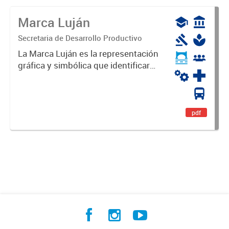
Marca Luján
Secretaria de Desarrollo Productivo
La Marca Luján es la representación
gráfica y simbólica que identificará
y diferenciará al Partido de Luján,
haciéndolo único. Expresa su
identidad, sus fortalezas y todo su
potencial. Es un...
pdf