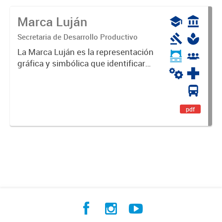
Marca Luján
Secretaria de Desarrollo Productivo
La Marca Luján es la representación
gráfica y simbólica que identificará
y diferenciará al Partido de Luján,
haciéndolo único. Expresa su
identidad, sus fortalezas y todo su
potencial. Es un...
pdf