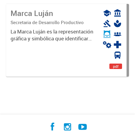
Marca Luján
Secretaria de Desarrollo Productivo
La Marca Luján es la representación
gráfica y simbólica que identificará
y diferenciará al Partido de Luján,
haciéndolo único. Expresa su
identidad, sus fortalezas y todo su
potencial. Es un...
pdf