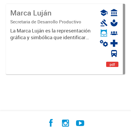
Marca Luján
Secretaria de Desarrollo Productivo
La Marca Luján es la representación
gráfica y simbólica que identificará
y diferenciará al Partido de Luján,
haciéndolo único. Expresa su
identidad, sus fortalezas y todo su
potencial. Es un...
pdf