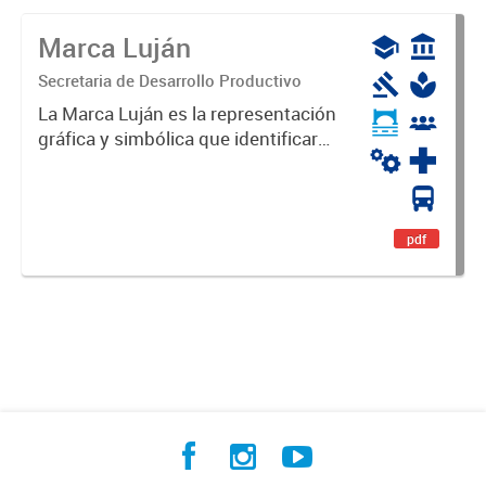
Marca Luján
Secretaria de Desarrollo Productivo
La Marca Luján es la representación
gráfica y simbólica que identificará
y diferenciará al Partido de Luján,
haciéndolo único. Expresa su
identidad, sus fortalezas y todo su
potencial. Es un...
pdf