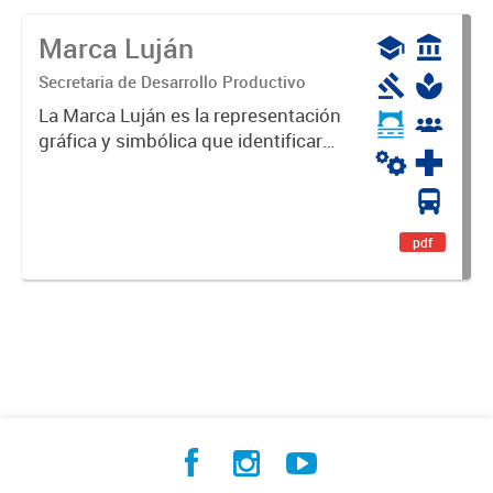
Marca Luján
Secretaria de Desarrollo Productivo
La Marca Luján es la representación
gráfica y simbólica que identificará
y diferenciará al Partido de Luján,
haciéndolo único. Expresa su
identidad, sus fortalezas y todo su
potencial. Es un...
pdf