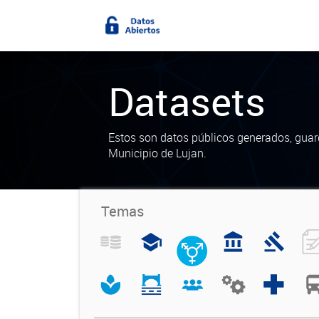
Datasets
Estos son datos públicos generados, guar
Municipio de Lujan.
Temas