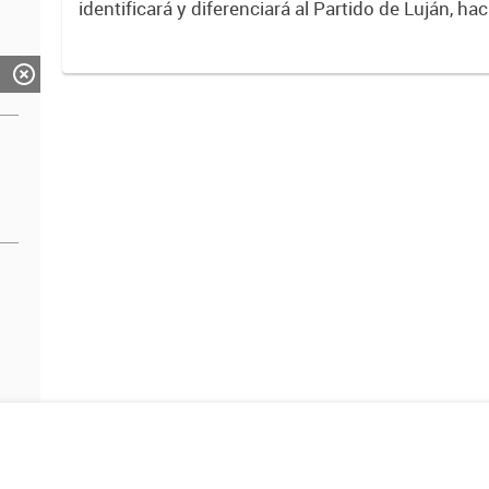
identificará y diferenciará al Partido de Luján, ha
Expresa su identidad, sus fortalezas y todo su pot