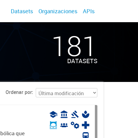
Datasets
Organizaciones
APIs
181
DATASETS
Ordenar por
mbólica que