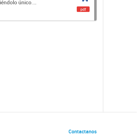
ciéndolo único.
encial. Es un...
pdf
Contactanos