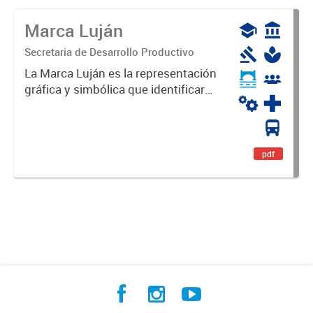
Marca Luján
Secretaria de Desarrollo Productivo
La Marca Luján es la representación
gráfica y simbólica que identificará
y diferenciará al Partido de Luján,
haciéndolo único. Expresa su
identidad, sus fortalezas y todo su
potencial. Es un...
pdf