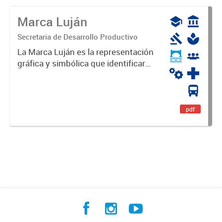
Marca Luján
Secretaria de Desarrollo Productivo
La Marca Luján es la representación
gráfica y simbólica que identificará
y diferenciará al Partido de Luján,
haciéndolo único. Expresa su
identidad, sus fortalezas y todo su
potencial. Es un...
pdf