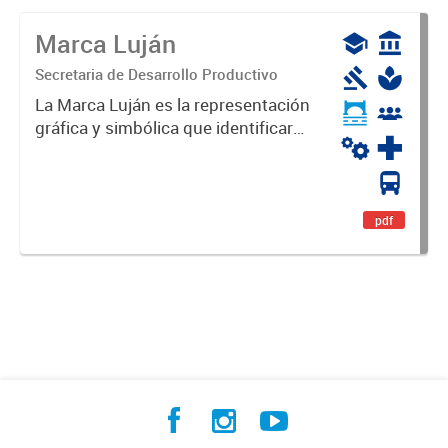
Marca Luján
Secretaria de Desarrollo Productivo
La Marca Luján es la representación
gráfica y simbólica que identificará
y diferenciará al Partido de Luján,
haciéndolo único. Expresa su
identidad, sus fortalezas y todo su
potencial. Es un...
pdf