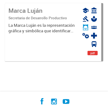
Marca Luján
Secretaria de Desarrollo Productivo
La Marca Luján es la representación
gráfica y simbólica que identificará
y diferenciará al Partido de Luján,
haciéndolo único. Expresa su
identidad, sus fortalezas y todo su
potencial. Es un...
pdf