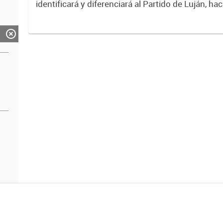
identificará y diferenciará al Partido de Luján, ha
Expresa su identidad, sus fortalezas y todo su pot