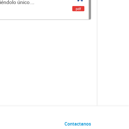
ciéndolo único.
encial. Es un...
pdf
Contactanos