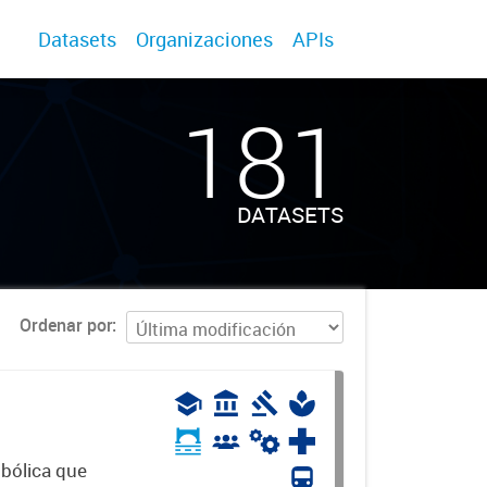
Datasets
Organizaciones
APIs
181
DATASETS
Ordenar por
mbólica que