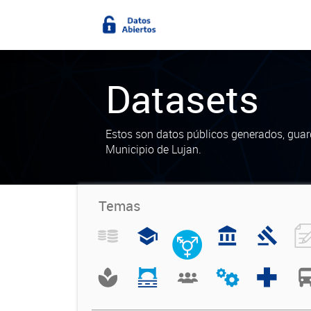
Datasets
Estos son datos públicos generados, guar
Municipio de Lujan.
Temas