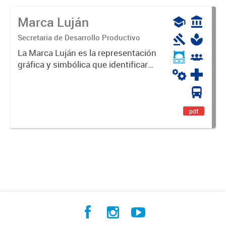
Marca Luján
Secretaria de Desarrollo Productivo
La Marca Luján es la representación
gráfica y simbólica que identificará
y diferenciará al Partido de Luján,
haciéndolo único. Expresa su
identidad, sus fortalezas y todo su
potencial. Es un...
pdf