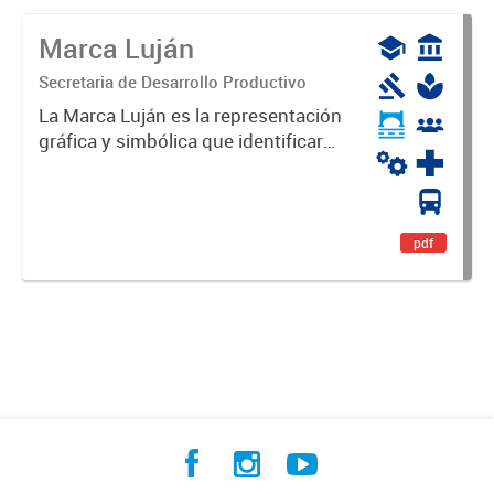
Marca Luján
Secretaria de Desarrollo Productivo
La Marca Luján es la representación
gráfica y simbólica que identificará
y diferenciará al Partido de Luján,
haciéndolo único. Expresa su
identidad, sus fortalezas y todo su
potencial. Es un...
pdf