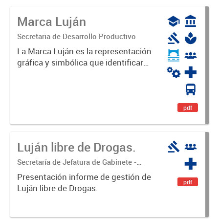
Marca Luján
Secretaria de Desarrollo Productivo
La Marca Luján es la representación
gráfica y simbólica que identificará
y diferenciará al Partido de Luján,
haciéndolo único. Expresa su
identidad, sus fortalezas y todo su
potencial. Es un...
pdf
Luján libre de Drogas.
Secretaría de Jefatura de Gabinete -
Coordinación Luján Libre de Drogas
Presentación informe de gestión de
pdf
Luján libre de Drogas.