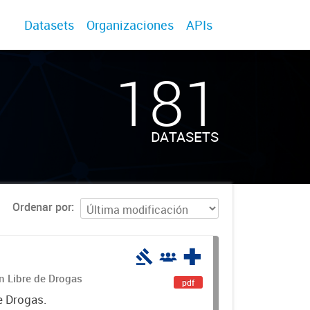
Datasets
Organizaciones
APIs
181
DATASETS
Ordenar por
án Libre de Drogas
pdf
e Drogas.