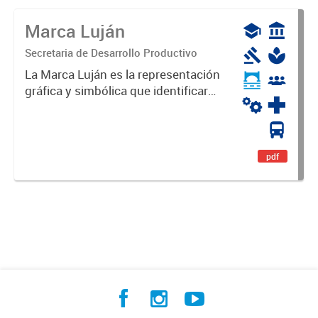
Marca Luján
Secretaria de Desarrollo Productivo
La Marca Luján es la representación
gráfica y simbólica que identificará
y diferenciará al Partido de Luján,
haciéndolo único. Expresa su
identidad, sus fortalezas y todo su
potencial. Es un...
pdf