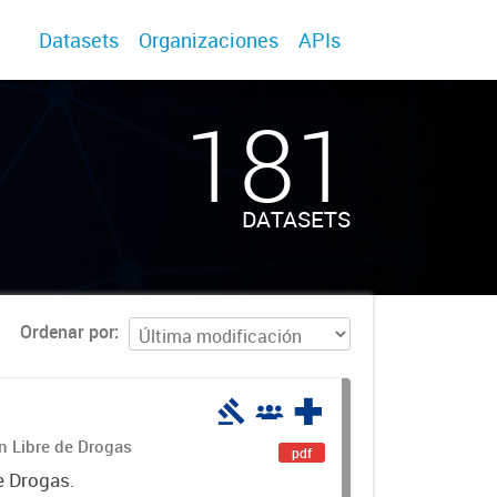
Datasets
Organizaciones
APIs
181
DATASETS
Ordenar por
án Libre de Drogas
pdf
e Drogas.