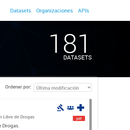
Datasets
Organizaciones
APIs
181
DATASETS
Ordenar por
án Libre de Drogas
pdf
e Drogas.