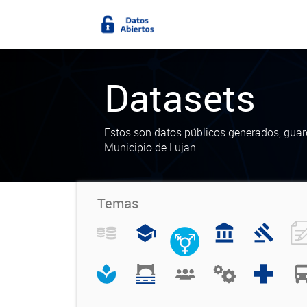
Datasets
Estos son datos públicos generados, guar
Municipio de Lujan.
Temas