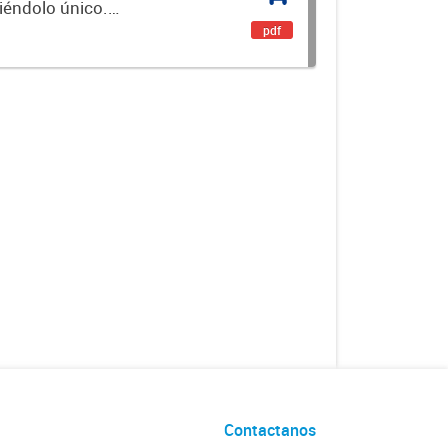
ciéndolo único.
encial. Es un...
pdf
Contactanos