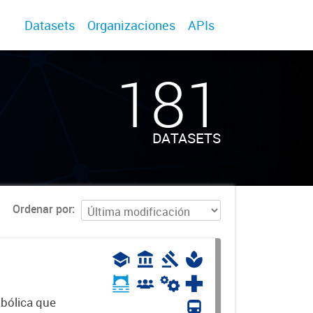
Datasets
Organizaciones
APIs
181
DATASETS
Ordenar por
mbólica que