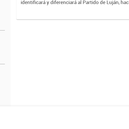
identificará y diferenciará al Partido de Luján, ha
Expresa su identidad, sus fortalezas y todo su pot