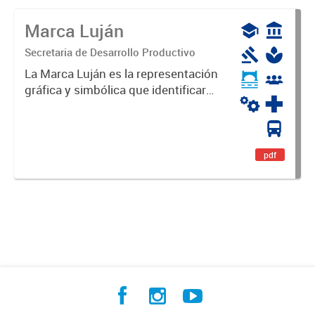
Marca Luján
Secretaria de Desarrollo Productivo
La Marca Luján es la representación
gráfica y simbólica que identificará
y diferenciará al Partido de Luján,
haciéndolo único. Expresa su
identidad, sus fortalezas y todo su
potencial. Es un...
pdf